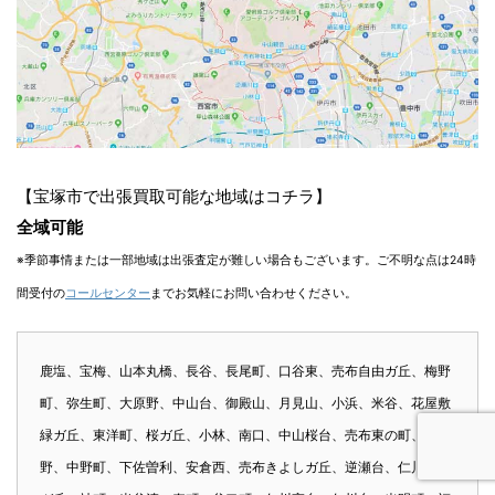
【宝塚市で出張買取可能な地域はコチラ】
全域可能
※季節事情または一部地域は出張査定が難しい場合もございます。ご不明な点は24時
間受付の
コールセンター
までお気軽にお問い合わせください。
鹿塩、宝梅、山本丸橋、長谷、長尾町、口谷東、売布自由ガ丘、梅野
町、弥生町、大原野、中山台、御殿山、月見山、小浜、米谷、花屋敷
緑ガ丘、東洋町、桜ガ丘、小林、南口、中山桜台、売布東の町、境
野、中野町、下佐曽利、安倉西、売布きよしガ丘、逆瀬台、仁川月見