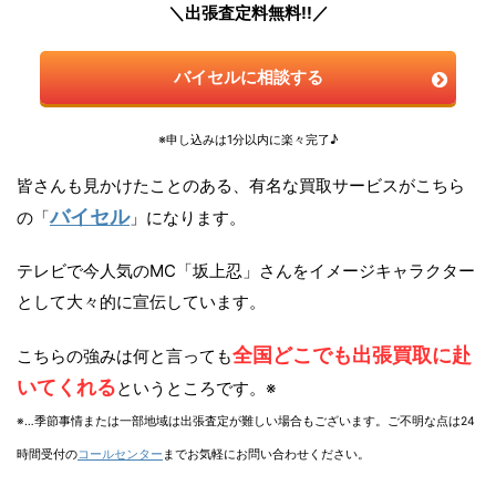
＼出張査定料無料!!／
バイセルに相談する
※申し込みは1分以内に楽々完了♪
皆さんも見かけたことのある、有名な買取サービスがこちら
バイセル
の「
」になります。
テレビで今人気のMC「坂上忍」さんをイメージキャラクター
として大々的に宣伝しています。
全国どこでも出張買取に赴
こちらの強みは何と言っても
いてくれる
というところです。※
※…季節事情または一部地域は出張査定が難しい場合もございます。ご不明な点は24
時間受付の
コールセンター
までお気軽にお問い合わせください。