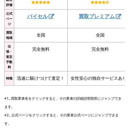
評価
公式
バイセル
買取プレミアム
ペー
ジ
買取
全国
全国
地域
出
完全無料
完全無料
張・
査定
手数
料
迅速に駆けつけて査定！
女性安心の独自サービスあり
特徴
※1…買取業者名をクリックすると、その業者の詳細説明箇所にジャンプでき
ます。
※2…公式ページをクリックすると、その業者公式ページにジャンプできま
す。