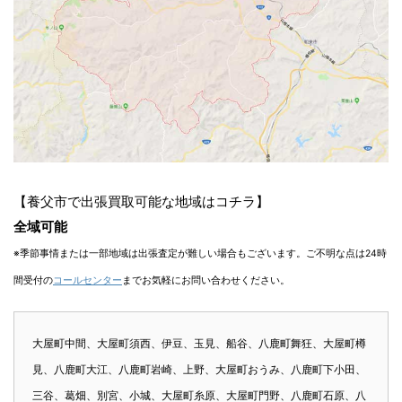
【養父市で出張買取可能な地域はコチラ】
全域可能
※季節事情または一部地域は出張査定が難しい場合もございます。ご不明な点は24時
間受付の
コールセンター
までお気軽にお問い合わせください。
大屋町中間、大屋町須西、伊豆、玉見、船谷、八鹿町舞狂、大屋町樽
見、八鹿町大江、八鹿町岩崎、上野、大屋町おうみ、八鹿町下小田、
三谷、葛畑、別宮、小城、大屋町糸原、大屋町門野、八鹿町石原、八