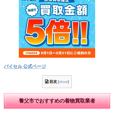
バイセル 公式ページ
目次
[
show
]
養父市でおすすめの着物買取業者