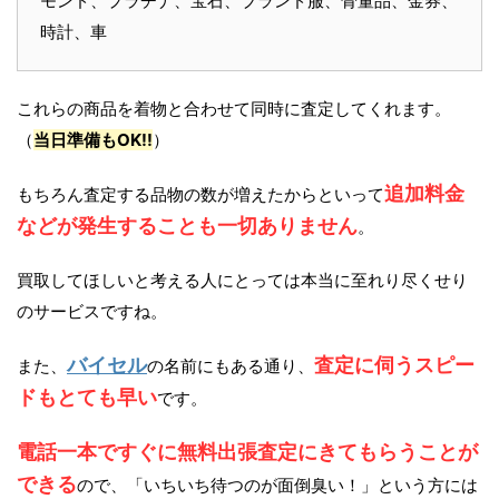
モンド、プラチナ、宝石、ブランド服、骨董品、金券、
時計、車
これらの商品を着物と合わせて同時に査定してくれます。
（
当日準備もOK!!
）
追加料金
もちろん査定する品物の数が増えたからといって
などが発生することも一切ありません
。
買取してほしいと考える人にとっては本当に至れり尽くせり
のサービスですね。
バイセル
査定に伺うスピー
また、
の名前にもある通り、
ドもとても早い
です。
電話一本ですぐに無料出張査定にきてもらうことが
できる
ので、「いちいち待つのが面倒臭い！」という方には