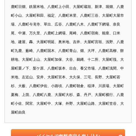
鹿町日畑、鉄屋米地、八鹿町上小田、大屋町蔵垣、新津、堀畑、八鹿
町小山、大屋町和田、福定、八鹿町米里、八鹿町三谷、大屋町大屋市
場、八鹿町今滝寺、草出、広谷、八鹿町八木、八鹿町下網場、奈良
尾、中瀬、万久里、八鹿町上網場、尾崎、八鹿町宿南、能座、口米
地、建屋、轟、大屋町明延、奥米地、吉井、大屋町宮垣、浅野、八鹿
町九鹿、薮崎、八鹿町国木、八鹿町青山、畑、大坪、八鹿町高柳、餅
耕地、大屋町上山、大屋町加保、大谷、鵜縄、十二所、大屋町筏、大
屋町栗ノ下、梨ケ原、八鹿町坂本、出合、養父市場、八鹿町浅間、中
米地、左近山、安井、大屋町宮本、大久保、三宅、長野、大屋町若
杉、大薮、八鹿町伊佐、小路頃、八鹿町朝倉、稲津、川原場、大屋町
夏梅、上箇、八鹿町八鹿、大屋町大杉、森、丹戸、大屋町横行、八鹿
町小佐、関宮、大屋町中、大塚、外野、大屋町山路、大屋町笠谷、大
屋町由良