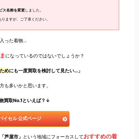
ービス名称を変更
しました。
ありますが、ご了承ください。
入った着物…
ま
になっているのではないでしょうか？
ため
にも一度買取を検討して見たい…」
方も多いかと思います。
物買取No.1といえば？↓
バイセル 公式ページ
おすすめの着
「芦屋市」
という地域にフォーカスして