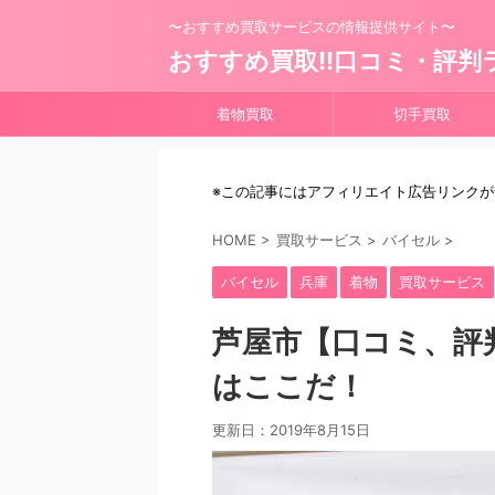
〜おすすめ買取サービスの情報提供サイト〜
おすすめ買取!!口コミ・評判
着物買取
切手買取
※この記事にはアフィリエイト広告リンク
HOME
>
買取サービス
>
バイセル
>
バイセル
兵庫
着物
買取サービス
芦屋市【口コミ、評
はここだ！
更新日：
2019年8月15日