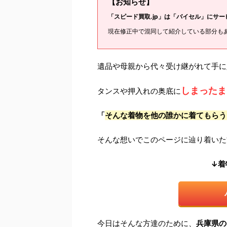
【お知らせ】
「スピード買取.jp」は「バイセル」にサ
現在修正中で混同して紹介している部分も
遺品や母親から代々受け継がれて手に
しまったま
タンスや押入れの奥底に
「
そんな着物を他の誰かに着てもらう
そんな想いでこのページに辿り着いた
↓着
今日はそんな方達のために、
兵庫県の