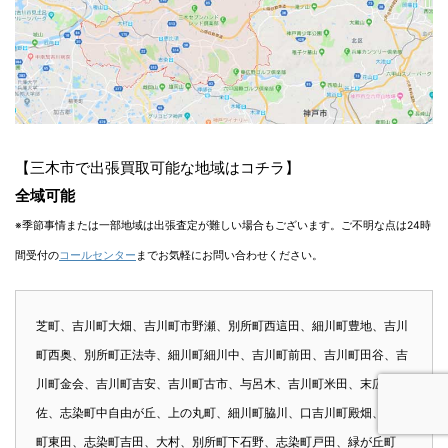
【三木市で出張買取可能な地域はコチラ】
全域可能
※季節事情または一部地域は出張査定が難しい場合もございます。ご不明な点は24時
間受付の
コールセンター
までお気軽にお問い合わせください。
芝町、吉川町大畑、吉川町市野瀬、別所町西這田、細川町豊地、吉川
町西奥、別所町正法寺、細川町細川中、吉川町前田、吉川町田谷、吉
川町金会、吉川町吉安、吉川町古市、与呂木、吉川町米田、末広、加
佐、志染町中自由が丘、上の丸町、細川町脇川、口吉川町殿畑、吉川
町東田、志染町吉田、大村、別所町下石野、志染町戸田、緑が丘町