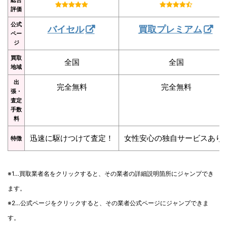
評価
公式
バイセル
買取プレミアム
ペー
ジ
買取
全国
全国
地域
出
完全無料
完全無料
張・
査定
手数
料
迅速に駆けつけて査定！
女性安心の独自サービスあり
特徴
※1…買取業者名をクリックすると、その業者の詳細説明箇所にジャンプでき
ます。
※2…公式ページをクリックすると、その業者公式ページにジャンプできま
す。