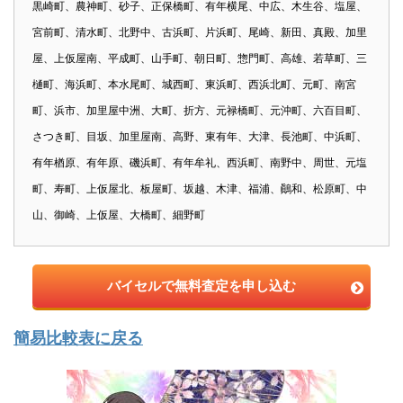
黒崎町、農神町、砂子、正保橋町、有年横尾、中広、木生谷、塩屋、
宮前町、清水町、北野中、古浜町、片浜町、尾崎、新田、真殿、加里
屋、上仮屋南、平成町、山手町、朝日町、惣門町、高雄、若草町、三
樋町、海浜町、本水尾町、城西町、東浜町、西浜北町、元町、南宮
町、浜市、加里屋中洲、大町、折方、元禄橋町、元沖町、六百目町、
さつき町、目坂、加里屋南、高野、東有年、大津、長池町、中浜町、
有年楢原、有年原、磯浜町、有年牟礼、西浜町、南野中、周世、元塩
町、寿町、上仮屋北、板屋町、坂越、木津、福浦、鷆和、松原町、中
山、御崎、上仮屋、大橋町、細野町
バイセルで無料査定を申し込む
簡易比較表に戻る