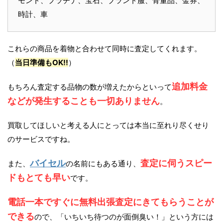
モンド、プラチナ、宝石、ブランド服、骨董品、金券、
時計、車
これらの商品を着物と合わせて同時に査定してくれます。
（
当日準備もOK!!
）
追加料金
もちろん査定する品物の数が増えたからといって
などが発生することも一切ありません
。
買取してほしいと考える人にとっては本当に至れり尽くせり
のサービスですね。
バイセル
査定に伺うスピー
また、
の名前にもある通り、
ドもとても早い
です。
電話一本ですぐに無料出張査定にきてもらうことが
できる
ので、「いちいち待つのが面倒臭い！」という方には