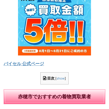
バイセル 公式ページ
目次
[
show
]
赤穂市でおすすめの着物買取業者