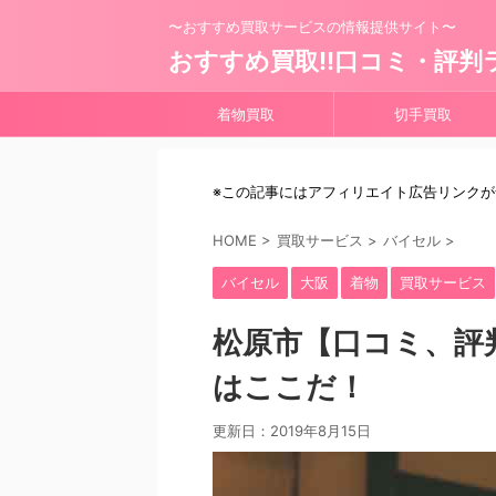
〜おすすめ買取サービスの情報提供サイト〜
おすすめ買取!!口コミ・評判
着物買取
切手買取
※この記事にはアフィリエイト広告リンク
HOME
>
買取サービス
>
バイセル
>
バイセル
大阪
着物
買取サービス
松原市【口コミ、評
はここだ！
更新日：
2019年8月15日