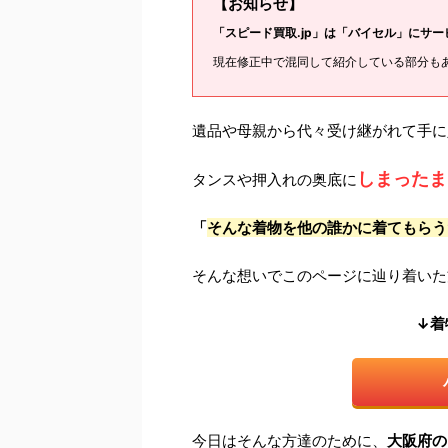
【お知らせ】
「スピード買取.jp」は「バイセル」にサ
現在修正中で混同して紹介している部分も
遺品や母親から代々受け継がれて手に
しまったま
タンスや押入れの奥底に
「
そんな着物を他の誰かに着てもらう
そんな想いでこのページに辿り着いた
↓着
今日はそんな方達のために、
大阪府の