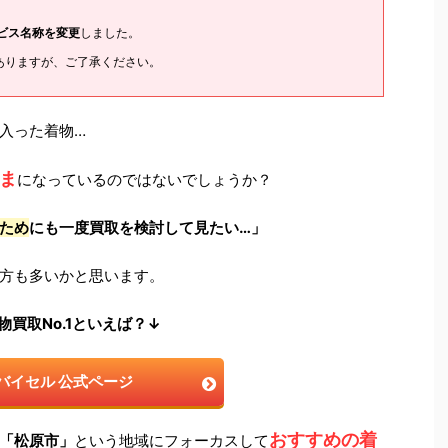
ービス名称を変更
しました。
ありますが、ご了承ください。
入った着物…
ま
になっているのではないでしょうか？
ため
にも一度買取を検討して見たい…」
方も多いかと思います。
物買取No.1といえば？↓
バイセル 公式ページ
おすすめの着
「松原市」
という地域にフォーカスして