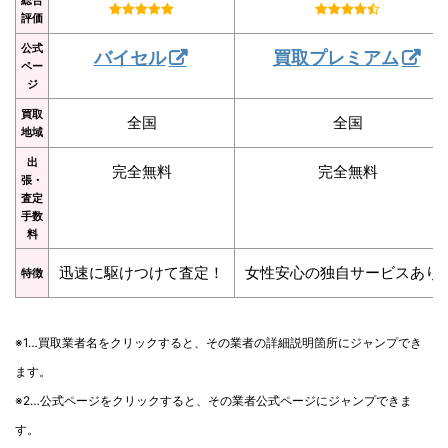
評価
公式
バイセル
買取プレミアム
ペー
ジ
買取
全国
全国
地域
出
完全無料
完全無料
張・
査定
手数
料
迅速に駆けつけて査定！
女性安心の独自サービスあり
特徴
※1…買取業者名をクリックすると、その業者の詳細説明箇所にジャンプでき
ます。
※2…公式ページをクリックすると、その業者公式ページにジャンプできま
す。