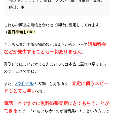
モンド、プラチナ、宝石、ブランド服、骨董品、金券、
時計、車
これらの商品を着物と合わせて同時に査定してくれます。
（
当日準備もOK!!
）
追加料金
もちろん査定する品物の数が増えたからといって
などが発生することも一切ありません
。
買取してほしいと考える人にとっては本当に至れり尽くせり
のサービスですね。
バイセル
査定に伺うスピー
また、
の名前にもある通り、
ドもとても早い
です。
電話一本ですぐに無料出張査定にきてもらうことが
できる
ので、「いちいち待つのが面倒臭い！」という方には