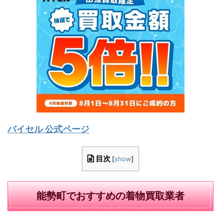
バイセル 公式ページ
目次
[
show
]
能勢町でおすすめの着物買取業者