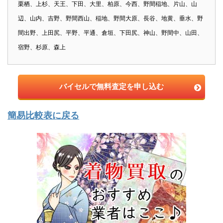
栗栖、上杉、天王、下田、大里、柏原、今西、野間稲地、片山、山
辺、山内、吉野、野間西山、稲地、野間大原、長谷、地黄、垂水、野
間出野、上田尻、平野、平通、倉垣、下田尻、神山、野間中、山田、
宿野、杉原、森上
バイセルで無料査定を申し込む
簡易比較表に戻る