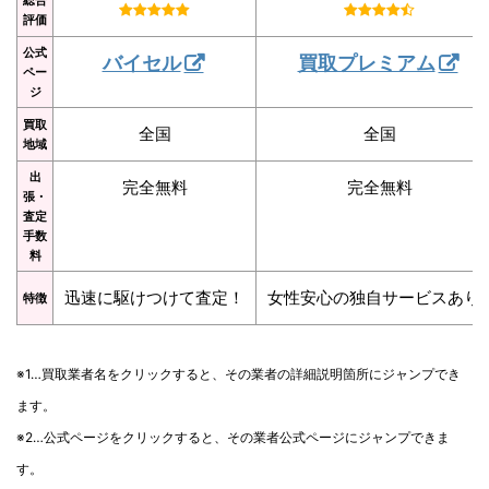
評価
公式
バイセル
買取プレミアム
ペー
ジ
買取
全国
全国
地域
出
完全無料
完全無料
張・
査定
手数
料
迅速に駆けつけて査定！
女性安心の独自サービスあり
特徴
※1…買取業者名をクリックすると、その業者の詳細説明箇所にジャンプでき
ます。
※2…公式ページをクリックすると、その業者公式ページにジャンプできま
す。