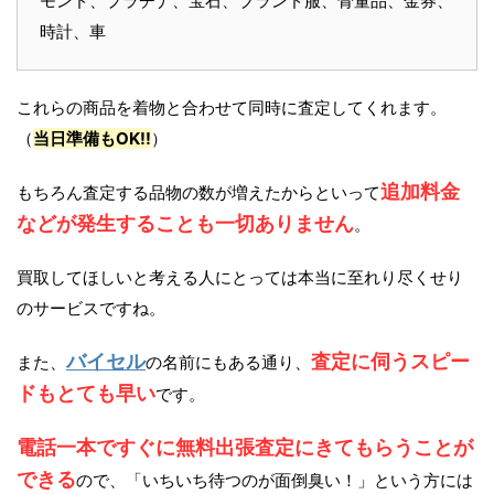
モンド、プラチナ、宝石、ブランド服、骨董品、金券、
時計、車
これらの商品を着物と合わせて同時に査定してくれます。
（
当日準備もOK!!
）
追加料金
もちろん査定する品物の数が増えたからといって
などが発生することも一切ありません
。
買取してほしいと考える人にとっては本当に至れり尽くせり
のサービスですね。
バイセル
査定に伺うスピー
また、
の名前にもある通り、
ドもとても早い
です。
電話一本ですぐに無料出張査定にきてもらうことが
できる
ので、「いちいち待つのが面倒臭い！」という方には