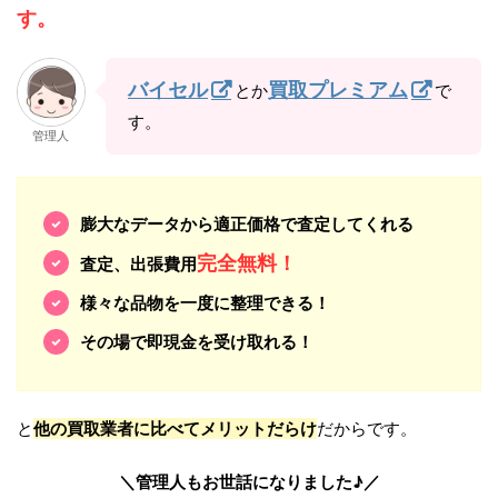
す。
バイセル
買取プレミアム
とか
で
す。
管理人
膨大なデータから適正価格で査定してくれる
完全無料！
査定、出張費用
様々な品物を一度に整理できる！
その場で即現金を受け取れる！
と
他の買取業者に比べてメリットだらけ
だからです。
＼管理人もお世話になりました♪／