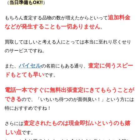
（
当日準備もOK!!
）
追加料金
もちろん査定する品物の数が増えたからといって
などが発生することも一切ありません
。
買取してほしいと考える人にとっては本当に至れり尽くせり
のサービスですね。
バイセル
査定に伺うスピー
また、
の名前にもある通り、
ドもとても早い
です。
電話一本ですぐに無料出張査定にきてもらうことが
できる
ので、「いちいち待つのが面倒臭い！」という方には
特におすすめですね！
査定されたものは現金即払いというのも嬉
さらには
しい点
です。