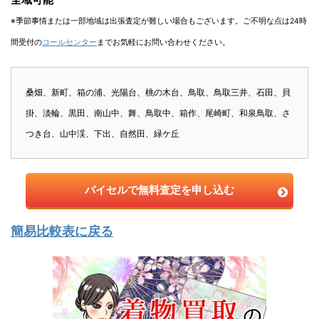
※季節事情または一部地域は出張査定が難しい場合もございます。ご不明な点は24時
間受付の
コールセンター
までお気軽にお問い合わせください。
桑畑、新町、箱の浦、光陽台、桃の木台、鳥取、鳥取三井、石田、貝
掛、淡輪、黒田、南山中、舞、鳥取中、箱作、尾崎町、和泉鳥取、さ
つき台、山中渓、下出、自然田、緑ケ丘
バイセルで無料査定を申し込む
簡易比較表に戻る