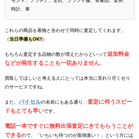
モンド、プラチナ、宝石、ブランド服、骨董品、金券、
時計、車
これらの商品を着物と合わせて同時に査定してくれます。
（
当日準備もOK!!
）
追加料金
もちろん査定する品物の数が増えたからといって
などが発生することも一切ありません
。
買取してほしいと考える人にとっては本当に至れり尽くせり
のサービスですね。
バイセル
査定に伺うスピー
また、
の名前にもある通り、
ドもとても早い
です。
電話一本ですぐに無料出張査定にきてもらうことが
できる
ので、「いちいち待つのが面倒臭い！」という方には