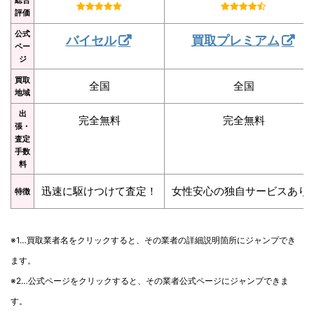
評価
公式
バイセル
買取プレミアム
ペー
ジ
買取
全国
全国
地域
出
完全無料
完全無料
張・
査定
手数
料
迅速に駆けつけて査定！
女性安心の独自サービスあり
特徴
※1…買取業者名をクリックすると、その業者の詳細説明箇所にジャンプでき
ます。
※2…公式ページをクリックすると、その業者公式ページにジャンプできま
す。