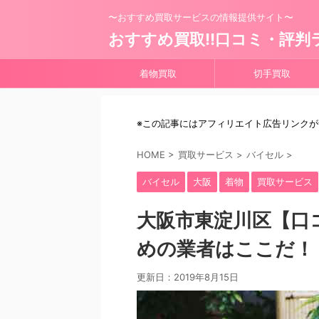
〜おすすめ買取サービスの情報提供サイト〜
おすすめ買取!!口コミ・評判
着物買取
切手買取
※この記事にはアフィリエイト広告リンク
HOME
>
買取サービス
>
バイセル
>
バイセル
大阪
着物
買取サービス
大阪市東淀川区【口
めの業者はここだ！
更新日：
2019年8月15日