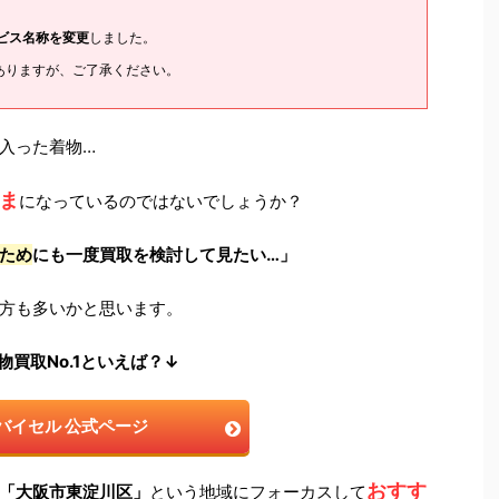
ービス名称を変更
しました。
ありますが、ご了承ください。
入った着物…
ま
になっているのではないでしょうか？
ため
にも一度買取を検討して見たい…」
方も多いかと思います。
物買取No.1といえば？↓
バイセル 公式ページ
おすす
「大阪市東淀川区」
という地域にフォーカスして