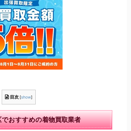
目次
[
show
]
区でおすすめの着物買取業者