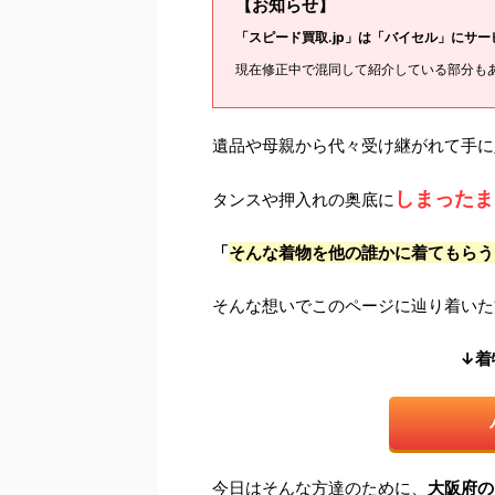
【お知らせ】
「スピード買取.jp」は「バイセル」にサ
現在修正中で混同して紹介している部分も
遺品や母親から代々受け継がれて手に
しまったま
タンスや押入れの奥底に
「
そんな着物を他の誰かに着てもらう
そんな想いでこのページに辿り着いた
↓着
今日はそんな方達のために、
大阪府の